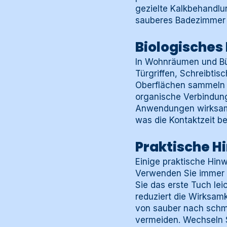
gezielte Kalkbehandlun
sauberes Badezimmer 
Biologisches
In Wohnräumen und Bü
Türgriffen, Schreibti
Oberflächen sammeln d
organische Verbindung
Anwendungen wirksam.
was die Kontaktzeit b
Praktische H
Einige praktische Hin
Verwenden Sie immer f
Sie das erste Tuch lei
reduziert die Wirksam
von sauber nach schm
vermeiden. Wechseln S