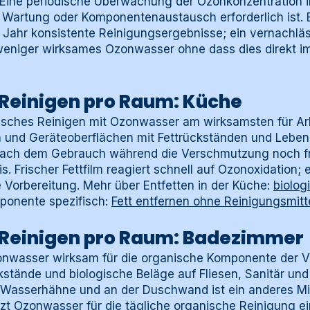
. Eine periodische Überwachung der Ozonkonzentration 
Wartung oder Komponentenaustausch erforderlich ist. 
ür Jahr konsistente Reinigungsergebnisse; ein vernachl
 weniger wirksames Ozonwasser ohne dass dies direkt i
 Reinigen pro Raum: Küche
ogisches Reinigen mit Ozonwasser am wirksamsten für Ar
n und Geräteoberflächen mit Fettrückständen und Lebens
ach dem Gebrauch während die Verschmutzung noch fris
s. Frischer Fettfilm reagiert schnell auf Ozonoxidation; 
 Vorbereitung. Mehr über Entfetten in der Küche:
biolog
mponente spezifisch:
Fett entfernen ohne Reinigungsmitt
 Reinigen pro Raum: Badezimmer
onwasser wirksam für die organische Komponente der 
kstände und biologische Beläge auf Fliesen, Sanitär und
asserhähne und an der Duschwand ist ein anderes Mitt
tzt Ozonwasser für die tägliche organische Reinigung ei