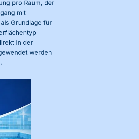
rung pro Raum, der
gang mit
ls Grundlage für
erflächentyp
rekt in der
angewendet werden
.