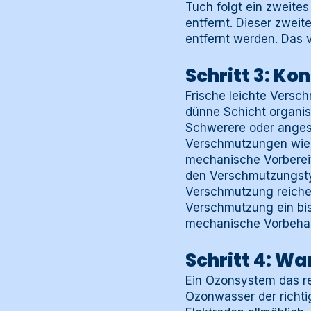
Tuch folgt ein zweite
entfernt. Dieser zwei
entfernt werden. Das 
Schritt 3: K
Frische leichte Versc
dünne Schicht organisc
Schwerere oder angesa
Verschmutzungen wie e
mechanische Vorbereit
den Verschmutzungstyp
Verschmutzung reichen
Verschmutzung ein bis
mechanische Vorbehan
Schritt 4: W
Ein Ozonsystem das reg
Ozonwasser der richti