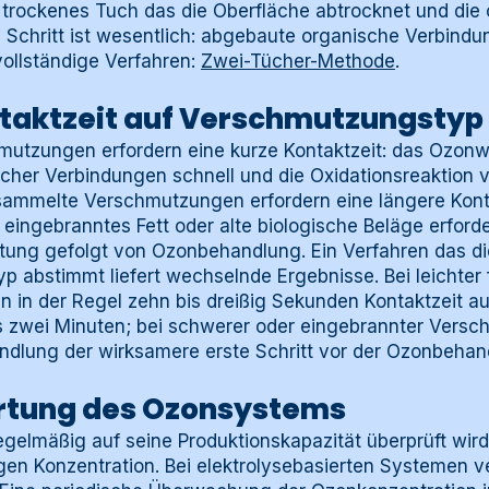
s trockenes Tuch das die Oberfläche abtrocknet und die
te Schritt ist wesentlich: abgebaute organische Verbin
vollständige Verfahren:
Zwei-Tücher-Methode
.
ontaktzeit auf Verschmutzungsty
hmutzungen erfordern eine kurze Kontaktzeit: das Ozonw
her Verbindungen schnell und die Oxidationsreaktion ve
mmelte Verschmutzungen erfordern eine längere Kontak
ingebranntes Fett oder alte biologische Beläge erfor
ung gefolgt von Ozonbehandlung. Ein Verfahren das die
 abstimmt liefert wechselnde Ergebnisse. Bei leichter 
 in der Regel zehn bis dreißig Sekunden Kontaktzeit au
 zwei Minuten; bei schwerer oder eingebrannter Versc
dlung der wirksamere erste Schritt vor der Ozonbehan
artung des Ozonsystems
elmäßig auf seine Produktionskapazität überprüft wird 
gen Konzentration. Bei elektrolysebasierten Systemen v