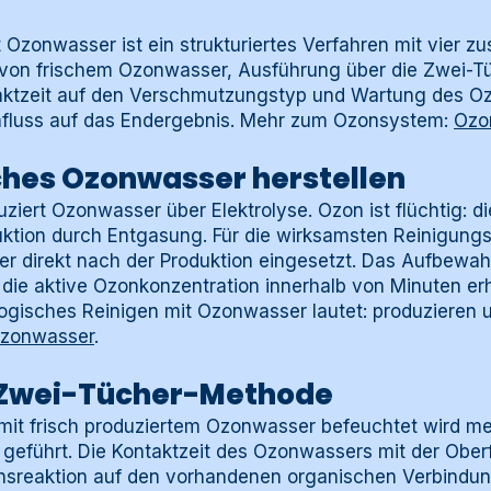
it Ozonwasser ist ein strukturiertes Verfahren mit vie
g von frischem Ozonwasser, Ausführung über die Zwei-
ktzeit auf den Verschmutzungstyp und Wartung des O
Einfluss auf das Endergebnis. Mehr zum Ozonsystem:
Ozo
isches Ozonwasser herstellen
ert Ozonwasser über Elektrolyse. Ozon ist flüchtig: di
uktion durch Entgasung. Für die wirksamsten Reinigung
r direkt nach der Produktion eingesetzt. Das Aufbewahr
die aktive Ozonkonzentration innerhalb von Minuten erh
logisches Reinigen mit Ozonwasser lautet: produzieren u
zonwasser
.
ie Zwei-Tücher-Methode
t mit frisch produziertem Ozonwasser befeuchtet wird me
 geführt. Die Kontaktzeit des Ozonwassers mit der Ober
ionsreaktion auf den vorhandenen organischen Verbind