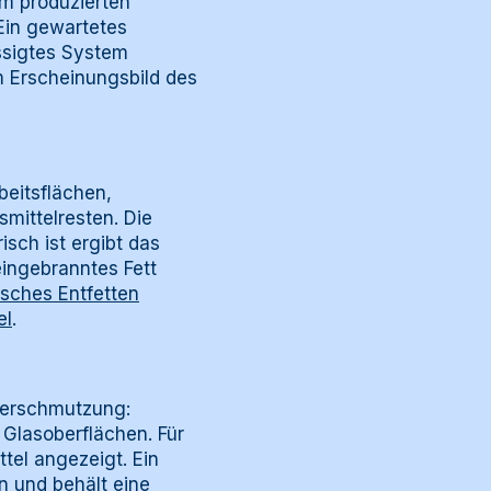
im produzierten
Ein gewartetes
ässigtes System
m Erscheinungsbild des
beitsflächen,
mittelresten. Die
ch ist ergibt das
eingebranntes Fett
isches Entfetten
el
.
Verschmutzung:
 Glasoberflächen. Für
el angezeigt. Ein
n und behält eine