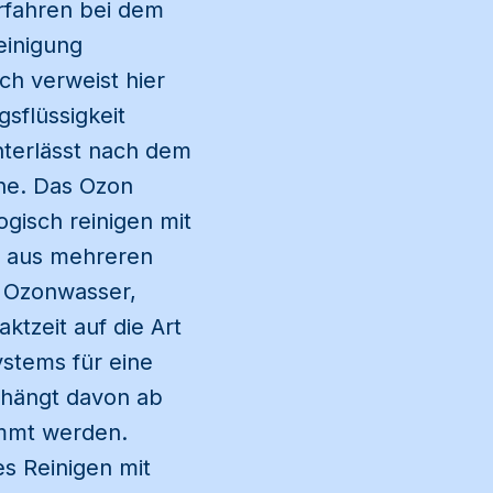
erfahren bei dem
einigung
ch verweist hier
sflüssigkeit
nterlässt nach dem
che. Das Ozon
ogisch reinigen mit
as aus mehreren
 Ozonwasser,
tzeit auf die Art
stems für eine
 hängt davon ab
immt werden.
es Reinigen mit