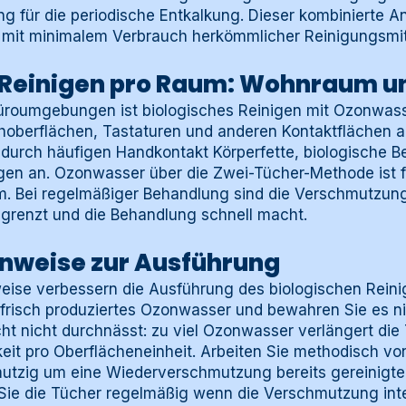
g für die periodische Entkalkung. Dieser kombinierte An
mit minimalem Verbrauch herkömmlicher Reinigungsmit
 Reinigen pro Raum: Wohnraum u
roumgebungen ist biologisches Reinigen mit Ozonwasse
schoberflächen, Tastaturen und anderen Kontaktflächen 
urch häufigen Handkontakt Körperfette, biologische B
en an. Ozonwasser über die Zwei-Tücher-Methode ist f
 Bei regelmäßiger Behandlung sind die Verschmutzunge
egrenzt und die Behandlung schnell macht.
inweise zur Ausführung
weise verbessern die Ausführung des biologischen Rein
risch produziertes Ozonwasser und bewahren Sie es ni
cht nicht durchnässt: zu viel Ozonwasser verlängert die
keit pro Oberflächeneinheit. Arbeiten Sie methodisch v
utzig um eine Wiederverschmutzung bereits gereinigte
ie die Tücher regelmäßig wenn die Verschmutzung inten