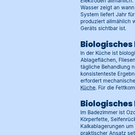
Elektroden allmählich
Wasser zeigt an wann 
System liefert Jahr f
produziert allmählich
Geräts sichtbar ist.
Biologisches
In der Küche ist biol
Ablageflächen, Fliese
tägliche Behandlung n
konsistenteste Ergebni
erfordert mechanische
Küche
. Für die Fettko
Biologisches
Im Badezimmer ist Oz
Körperfette, Seifenrüc
Kalkablagerungen um W
praktischer Ansatz se