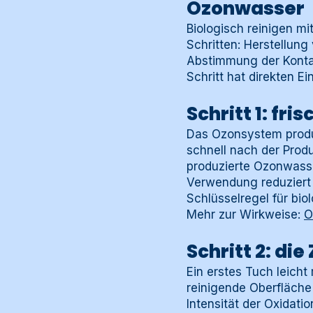
Ozonwasser
Biologisch reinigen m
Schritten: Herstellun
Abstimmung der Konta
Schritt hat direkten 
Schritt 1: fr
Das Ozonsystem produzi
schnell nach der Prod
produzierte Ozonwasse
Verwendung reduziert 
Schlüsselregel für bio
Mehr zur Wirkweise:
O
Schritt 2: d
Ein erstes Tuch leich
reinigende Oberfläche
Intensität der Oxidat