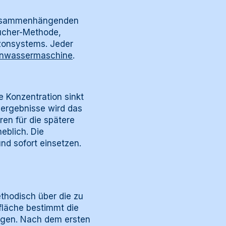
r zusammenhängenden
Tücher-Methode,
zonsystems. Jeder
nwassermaschine
.
e Konzentration sinkt
sergebnisse wird das
en für die spätere
eblich. Die
nd sofort einsetzen.
thodisch über die zu
fläche bestimmt die
ungen. Nach dem ersten