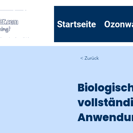
Startseite
Ozonw
< Zurück
Biologisc
vollständ
Anwendu