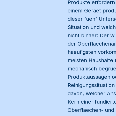
Produkte erfordern
einem Geraet produ
dieser fuenf Unter
Situation und welch
nicht binaer: Der 
der Oberflaechenart
haeufigsten vorkomm
meisten Haushalte u
mechanisch begruen
Produktaussagen od
Reinigungssituation 
davon, welcher Ans
Kern einer fundiert
Oberflaechen- und 