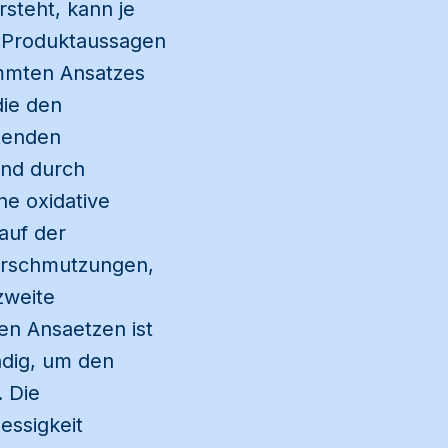
rsteht, kann je
n Produktaussagen
immten Ansatzes
die den
tenden
und durch
ne oxidative
auf der
erschmutzungen,
zweite
en Ansaetzen ist
dig, um den
. Die
essigkeit