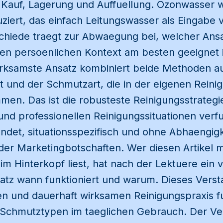
 Kauf, Lagerung und Auffuellung. Ozonwasser w
ziert, das einfach Leitungswasser als Eingabe
schiede traegt zur Abwaegung bei, welcher Ans
en persoenlichen Kontext am besten geeignet is
wirksamste Ansatz kombiniert beide Methoden a
 und der Schmutzart, die in der eigenen Reini
en. Das ist die robusteste Reinigungsstrategie,
nd professionellen Reinigungssituationen verfu
det, situationsspezifisch und ohne Abhaengigk
er Marketingbotschaften. Wer diesen Artikel m
im Hinterkopf liest, hat nach der Lektuere ein v
atz wann funktioniert und warum. Dieses Versta
en und dauerhaft wirksamen Reinigungspraxis f
Schmutztypen im taeglichen Gebrauch. Der Ver