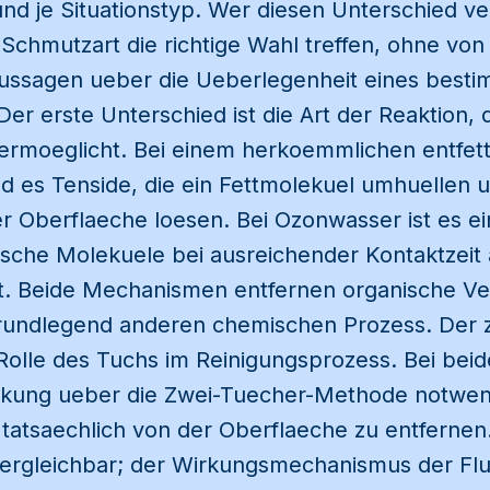
nd je Situationstyp. Wer diesen Unterschied ve
 Schmutzart die richtige Wahl treffen, ohne vo
ussagen ueber die Ueberlegenheit eines best
Der erste Unterschied ist die Art der Reaktion, 
ermoeglicht. Bei einem herkoemmlichen entfet
nd es Tenside, die ein Fettmolekuel umhuellen 
 Oberflaeche loesen. Bei Ozonwasser ist es ei
ische Molekuele bei ausreichender Kontaktzeit 
t. Beide Mechanismen entfernen organische V
rundlegend anderen chemischen Prozess. Der 
 Rolle des Tuchs im Reinigungsprozess. Bei beid
rkung ueber die Zwei-Tuecher-Methode notwen
tatsaechlich von der Oberflaeche zu entfernen
 vergleichbar; der Wirkungsmechanismus der Flu