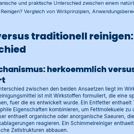
anische und praktische Unterschied zwischen einem natür
einigen? Vergleich von Wirkprinzipien, Anwendungsbere
ersus traditionell reinigen:
chied
hanismus: herkoemmlich versu
rt
nterschied zwischen den beiden Ansaetzen liegt im W
nigungsmittel ist mit Wirkstoffen formuliert, die eine s
n, fuer die es entwickelt wurde. Ein Entfetter enthaelt 
hile Eigenschaften kombinieren, um Fettmolekuele zu 
lker enthaelt organische oder anorganische Saeuren, di
kablagerungen reagieren. Ein Schimmelreiniger enthaelt
ische Zellstrukturen abbauen.