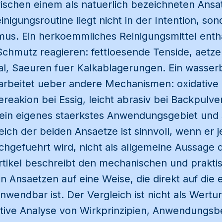
ischen einem als natuerlich bezeichneten Ansa
igungsroutine liegt nicht in der Intention, son
s. Ein herkoemmliches Reinigungsmittel enthae
chmutz reagieren: fettloesende Tenside, aetz
al, Saeuren fuer Kalkablagerungen. Ein wasserb
 arbeitet ueber andere Mechanismen: oxidative 
eakion bei Essig, leicht abrasiv bei Backpulve
in eigenes staerkstes Anwendungsgebiet und 
eich der beiden Ansaetze ist sinnvoll, wenn er
rchgefuehrt wird, nicht als allgemeine Aussage
Artikel beschreibt den mechanischen und prakt
 Ansaetzen auf eine Weise, die direkt auf die 
nwendbar ist. Der Vergleich ist nicht als Wertur
ative Analyse von Wirkprinzipien, Anwendungs