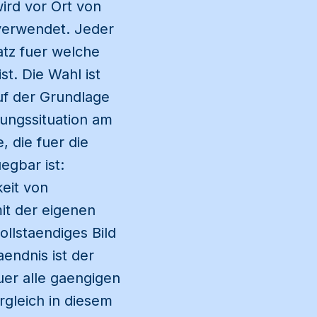
ird vor Ort von
 verwendet. Jeder
atz fuer welche
t. Die Wahl ist
uf der Grundlage
gungssituation am
 die fuer die
egbar ist:
eit von
it der eigenen
ollstaendiges Bild
endnis ist der
uer alle gaengigen
gleich in diesem