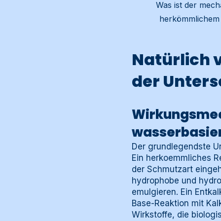
Was ist der mech
herkömmlichem R
Natürlich v
der Unters
Wirkungsmec
wasserbasie
Der grundlegendste U
Ein herkoemmliches Rei
der Schmutzart eingehe
hydrophobe und hydrop
emulgieren. Ein Entka
Base-Reaktion mit Kal
Wirkstoffe, die biolog