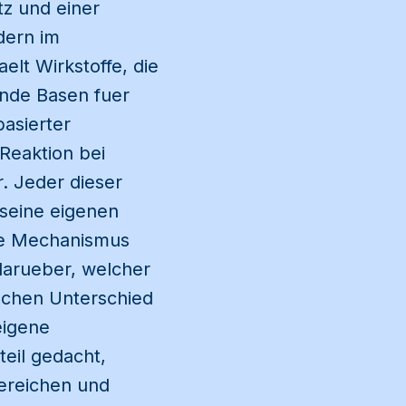
tz und einer
dern im
lt Wirkstoffe, die
ende Basen fuer
asierter
Reaktion bei
r. Jeder dieser
seine eigenen
 je Mechanismus
 darueber, welcher
ischen Unterschied
eigene
teil gedacht,
bereichen und