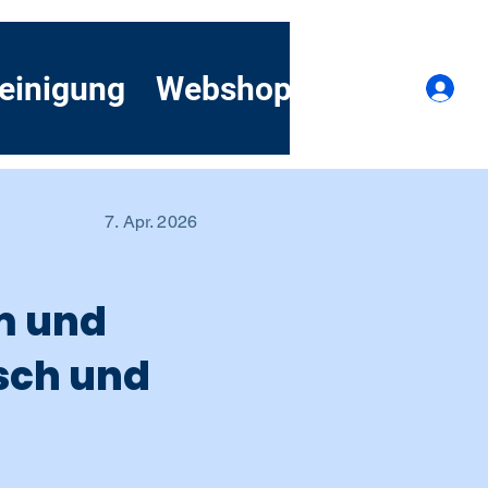
einigung
Webshop
Kontakt
A
7. Apr. 2026
m und
sch und