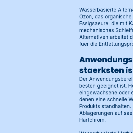
Wasserbasierte Alter
Ozon, das organische M
Essigsaeure, die mit K
mechanisches Schleifm
Alternativen arbeitet 
fuer die Entfettungspr
Anwendungsb
staerksten is
Der Anwendungsbereic
besten geeignet ist. 
eingewachsene oder ei
denen eine schnelle W
Produkts standhalten.
Ablagerungen auf sae
Hartchrom.