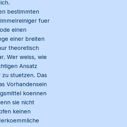
ich.
inen bestimmten
himmelreiniger fuer
hode einen
ge einer breiten
nur theoretisch
ar. Wer weiss, wie
chtigen Ansatz
 zu stuetzen. Das
 das Vorhandensein
gsmittel koennen
enn sie nicht
pfen keinen
 Herkoemmliche