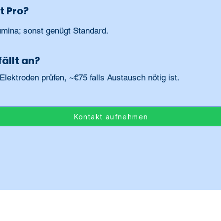
t Pro?
mina; sonst genügt Standard.
ällt an?
lektroden prüfen, ~€75 falls Austausch nötig ist.
Kontakt aufnehmen