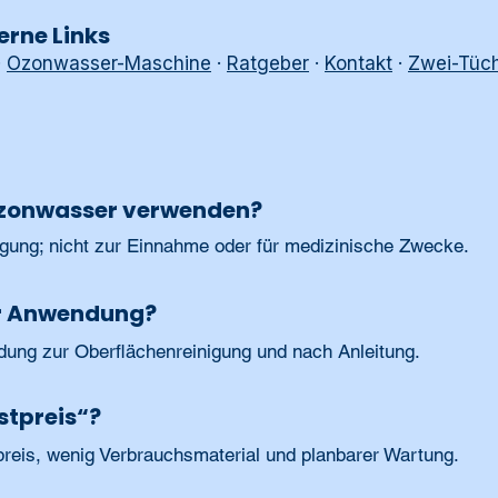
erne Links
·
Ozonwasser-Maschine
·
Ratgeber
·
Kontakt
·
Zwei-Tüc
Ozonwasser verwenden?
igung; nicht zur Einnahme oder für medizinische Zwecke.
der Anwendung?
dung zur Oberflächenreinigung und nach Anleitung.
stpreis“?
preis, wenig Verbrauchsmaterial und planbarer Wartung.