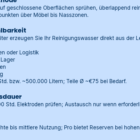
thode
auf geschlossene Oberflächen sprühen, überlappend rein
punkten über Möbel bis Nasszonen.
lbarkeit
iter erzeugen Sie Ihr Reinigungswasser direkt aus der L
en oder Logistik
 Lager
gen
ng
d. bzw. ~500.000 Litern; Teile Ø ~€75 bei Bedarf.
sdauer
00 Std. Elektroden prüfen; Austausch nur wenn erforderl
chte bis mittlere Nutzung; Pro bietet Reserven bei hoh