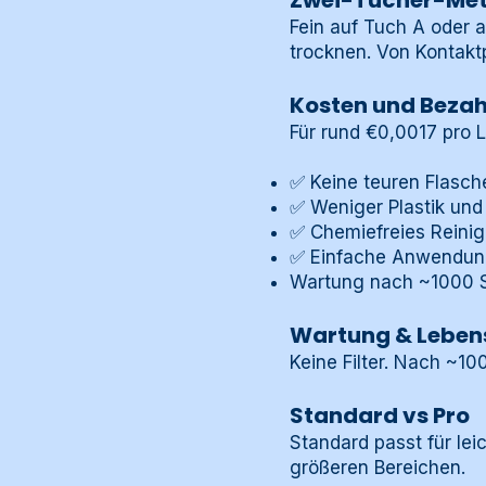
Zwei-Tücher-Me
Fein auf Tuch A oder 
trocknen. Von Kontakt
Kosten und Bezah
Für rund €0,0017 pro L
✅ Keine teuren Flasch
✅ Weniger Plastik und
✅ Chemiefreies Reini
✅ Einfache Anwendu
Wartung nach ~1000 St
Wartung & Leben
Keine Filter. Nach ~10
Standard vs Pro
Standard passt für lei
größeren Bereichen.