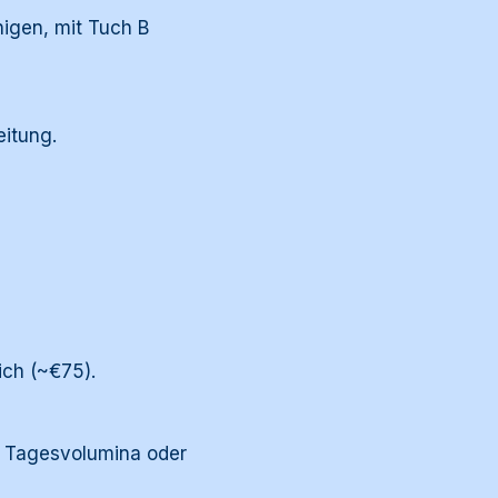
igen, mit Tuch B
eitung.
ich (~€75).
en Tagesvolumina oder