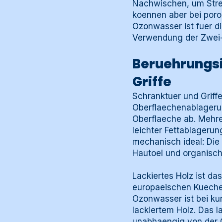
Nachwischen, um Strei
koennen aber bei poro
Ozonwasser ist fuer die
Verwendung der Zwei-
Beruehrungsi
Griffe
Schranktuer und Griff
Oberflaechenablagerun
Oberflaeche ab. Mehre
leichter Fettablagerun
mechanisch ideal: Die
Hautoel und organisch
Lackiertes Holz ist da
europaeischen Kueche
Ozonwasser ist bei k
lackiertem Holz. Das l
unabhaengig von der O