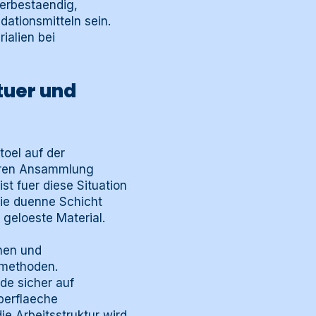
erbestaendig,
ationsmitteln sein.
ialien bei
tuer und
oel auf der
baren Ansammlung
st fuer diese Situation
die duenne Schicht
geloeste Material.
chen und
smethoden.
de sicher auf
oberflaeche
e Arbeitsstruktur wird