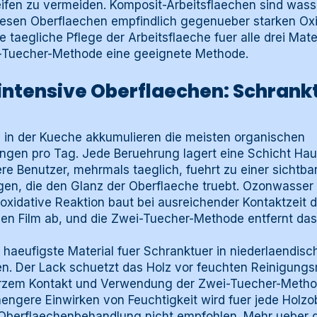
fen zu vermeiden. Komposit-Arbeitsflaechen sind wass
esen Oberflaechen empfindlich gegenueber starken Oxid
 taegliche Pflege der Arbeitsflaeche fuer alle drei Mater
Tuecher-Methode eine geeignete Methode.
ntensive Oberflaechen: Schrank
e in der Kueche akkumulieren die meisten organischen
gen pro Tag. Jede Beruehrung lagert eine Schicht Haut
re Benutzer, mehrmals taeglich, fuehrt zu einer sicht
gen, die den Glanz der Oberflaeche truebt. Ozonwasser i
 oxidative Reaktion baut bei ausreichender Kontaktzeit 
en Film ab, und die Zwei-Tuecher-Methode entfernt das 
s haeufigste Material fuer Schranktuer in niederlaendis
n. Der Lack schuetzt das Holz vor feuchten Reinigung
urzem Kontakt und Verwendung der Zwei-Tuecher-Metho
aengere Einwirken von Feuchtigkeit wird fuer jede Holz
berflaechenbehandlung nicht empfohlen. Mehr ueber di