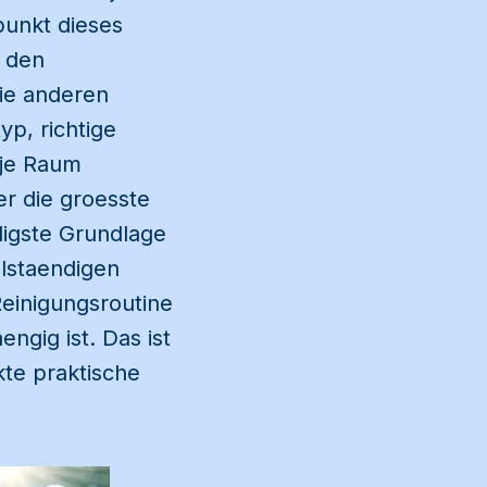
punkt dieses
r den
ie anderen
p, richtige
 je Raum
er die groesste
digste Grundlage
llstaendigen
Reinigungsroutine
gig ist. Das ist
ekte praktische