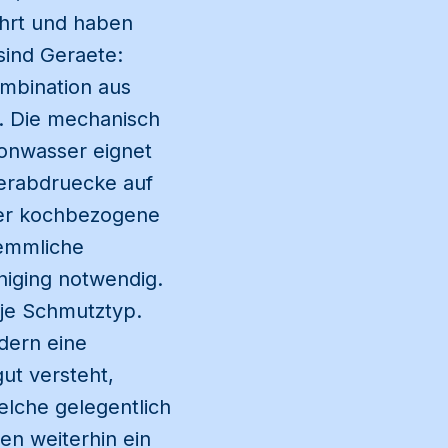
ehrt und haben
sind Geraete:
mbination aus
. Die mechanisch
zonwasser eignet
gerabdruecke auf
uer kochbezogene
oemmliche
niging notwendig.
 je Schmutztyp.
ndern eine
ut versteht,
lche gelegentlich
en weiterhin ein