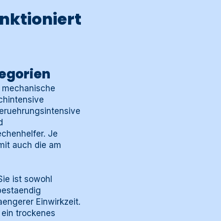
nktioniert
egorien
he mechanische
chintensive
beruehrungsintensive
d
chenhelfer. Je
mit auch die am
Sie ist sowohl
bestaendig
engerer Einwirkzeit.
 ein trockenes