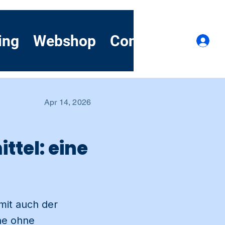
ing
Webshop
Contact
Demo
Lo
Apr 14, 2026
ttel: eine
mit auch der
he ohne