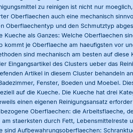
gungsmittel zu reinigen ist nicht nur moeglich,
arter Oberflaechen auch eine mechanisch sinnvo
n Oberflaechentyp und den Schmutztyp abgest
die Kueche als Ganzes: Welche Oberflaechen si
p kommt je Oberflaeche am haeufigsten vor u
thoden sind mechanisch am besten auf diese 
der Eingangsartikel des Clusters ueber das Rei
rtiefenden Artikel in diesem Cluster behandeln
Badezimmer, Fenster, Boeden und Moebel. Dies
peziell auf die Kueche. Die Kueche hat drei Kat
eweils einen eigenen Reinigungsansatz erforder
hbezogene Oberflaechen: die Arbeitsflaeche, d
am staerksten durch Fett, Lebensmittelreste u
ie sind Aufbewahrungsoberflaechen: Schranktu