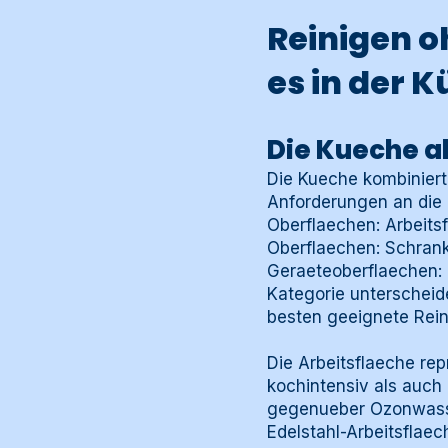
Reinigen o
es in der 
Die Kueche a
Die Kueche kombiniert
Anforderungen an die 
Oberflaechen: Arbeits
Oberflaechen: Schrankt
Geraeteoberflaechen: 
Kategorie unterscheid
besten geeignete Rei
Die Arbeitsflaeche rep
kochintensiv als auch
gegenueber Ozonwasser
Edelstahl-Arbeitsflae