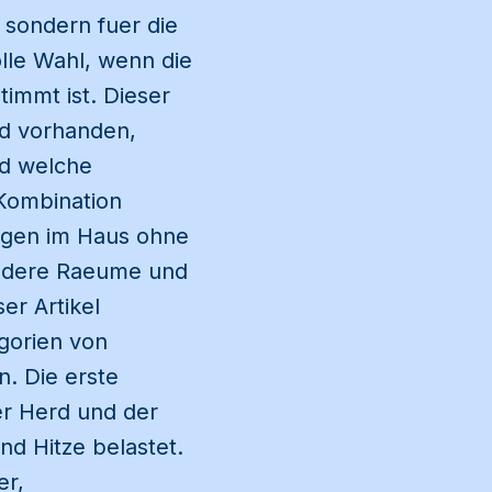
 sondern fuer die
lle Wahl, wenn die
immt ist. Dieser
nd vorhanden,
nd welche
Kombination
nigen im Haus ohne
 andere Raeume und
er Artikel
egorien von
n. Die erste
er Herd und der
nd Hitze belastet.
er,