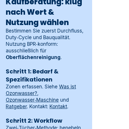
Kaufberatung: klug
nach Wert &
Nutzung wählen
Bestimmen Sie zuerst Durchfluss,
Duty‑Cycle und Bauqualität.
Nutzung BPR‑konform:
ausschließlich für
Oberflächenreinigung
.
Schritt 1: Bedarf &
Spezifikationen
Zonen erfassen. Siehe
Was ist
Ozonwasser?
,
Ozonwasser‑Maschine
und
Ratgeber
. Kontakt:
Kontakt
.
Schritt 2: Workflow
Zwei‑Tücher‑Methode: benebeln,