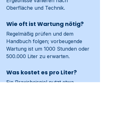
Ergebnisse variieren nach 
Oberfläche und Technik.
Wie oft ist Wartung nötig?
Regelmäßig prüfen und dem 
Handbuch folgen; vorbeugende 
Wartung ist um 1000 Stunden oder 
500.000 Liter zu erwarten.
Was kostet es pro Liter?
Ein Praxisbeispiel nutzt etwa 
€0,0017 pro Liter Reinigungswasser; 
Gerät und Ersatzteile kommen 
hinzu.
Für Verzehr oder
medizinische Anwendungen
bestimmt?