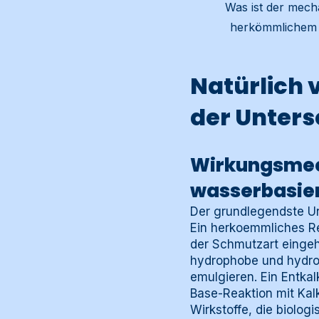
Was ist der mech
herkömmlichem R
Natürlich v
der Unters
Wirkungsmec
wasserbasie
Der grundlegendste U
Ein herkoemmliches Rei
der Schmutzart eingehe
hydrophobe und hydrop
emulgieren. Ein Entka
Base-Reaktion mit Kal
Wirkstoffe, die biolog