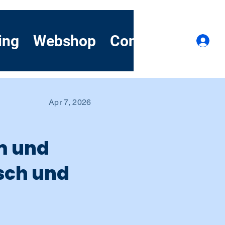
ing
Webshop
Contact
Demo
Lo
Apr 7, 2026
m und
sch und