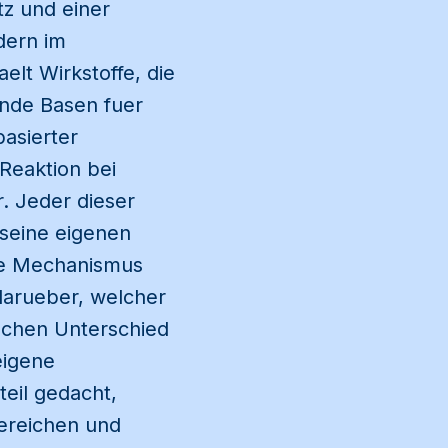
tz und einer
dern im
lt Wirkstoffe, die
ende Basen fuer
asierter
Reaktion bei
r. Jeder dieser
seine eigenen
 je Mechanismus
 darueber, welcher
ischen Unterschied
eigene
teil gedacht,
bereichen und