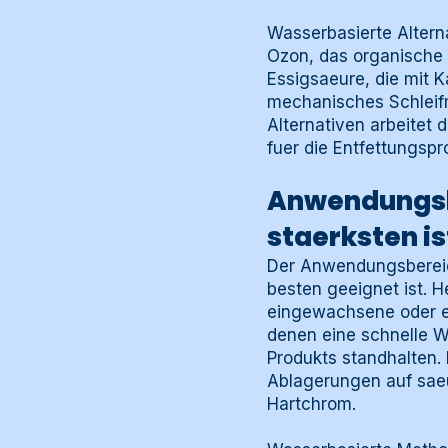
Wasserbasierte Alter
Ozon, das organische M
Essigsaeure, die mit K
mechanisches Schleifm
Alternativen arbeitet 
fuer die Entfettungspr
Anwendungsb
staerksten is
Der Anwendungsbereic
besten geeignet ist. 
eingewachsene oder ei
denen eine schnelle W
Produkts standhalten.
Ablagerungen auf sae
Hartchrom.