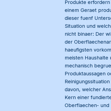
Produkte erfordern
einem Geraet produ
dieser fuenf Unter
Situation und welch
nicht binaer: Der 
der Oberflaechenart
haeufigsten vorkomm
meisten Haushalte u
mechanisch begruen
Produktaussagen od
Reinigungssituation 
davon, welcher Ans
Kern einer fundiert
Oberflaechen- und 