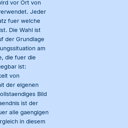
ird vor Ort von
 verwendet. Jeder
atz fuer welche
t. Die Wahl ist
uf der Grundlage
gungssituation am
 die fuer die
egbar ist:
eit von
it der eigenen
ollstaendiges Bild
endnis ist der
uer alle gaengigen
gleich in diesem