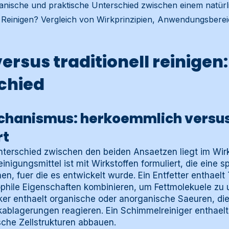
anische und praktische Unterschied zwischen einem natür
einigen? Vergleich von Wirkprinzipien, Anwendungsbere
ersus traditionell reinigen:
chied
hanismus: herkoemmlich versu
rt
nterschied zwischen den beiden Ansaetzen liegt im W
nigungsmittel ist mit Wirkstoffen formuliert, die eine s
n, fuer die es entwickelt wurde. Ein Entfetter enthaelt 
hile Eigenschaften kombinieren, um Fettmolekuele zu 
lker enthaelt organische oder anorganische Saeuren, di
kablagerungen reagieren. Ein Schimmelreiniger enthaelt
ische Zellstrukturen abbauen.