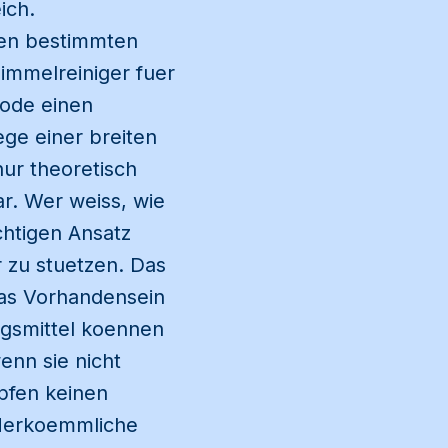
ich.
inen bestimmten
himmelreiniger fuer
hode einen
ge einer breiten
nur theoretisch
ar. Wer weiss, wie
chtigen Ansatz
 zu stuetzen. Das
 das Vorhandensein
gsmittel koennen
enn sie nicht
pfen keinen
 Herkoemmliche