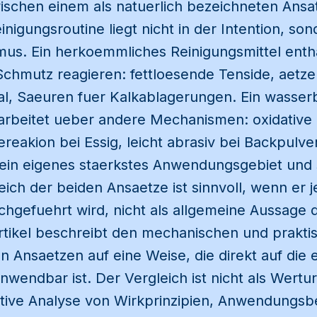
ischen einem als natuerlich bezeichneten Ansa
igungsroutine liegt nicht in der Intention, son
s. Ein herkoemmliches Reinigungsmittel enthae
chmutz reagieren: fettloesende Tenside, aetz
al, Saeuren fuer Kalkablagerungen. Ein wasserb
 arbeitet ueber andere Mechanismen: oxidative 
eakion bei Essig, leicht abrasiv bei Backpulve
in eigenes staerkstes Anwendungsgebiet und 
eich der beiden Ansaetze ist sinnvoll, wenn er
rchgefuehrt wird, nicht als allgemeine Aussage
Artikel beschreibt den mechanischen und prakt
 Ansaetzen auf eine Weise, die direkt auf die 
nwendbar ist. Der Vergleich ist nicht als Wertur
ative Analyse von Wirkprinzipien, Anwendungs