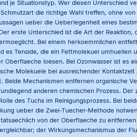
nd je Situationstyp. Wer diesen Unterschied ve
 Schmutzart die richtige Wahl treffen, ohne vo
ussagen ueber die Ueberlegenheit eines best
Der erste Unterschied ist die Art der Reaktion, 
ermoeglicht. Bei einem herkoemmlichen entfet
nd es Tenside, die ein Fettmolekuel umhuellen 
 Oberflaeche loesen. Bei Ozonwasser ist es ei
ische Molekuele bei ausreichender Kontaktzeit 
t. Beide Mechanismen entfernen organische V
rundlegend anderen chemischen Prozess. Der 
 Rolle des Tuchs im Reinigungsprozess. Bei beid
rkung ueber die Zwei-Tuecher-Methode notwen
tatsaechlich von der Oberflaeche zu entfernen
 vergleichbar; der Wirkungsmechanismus der Flu