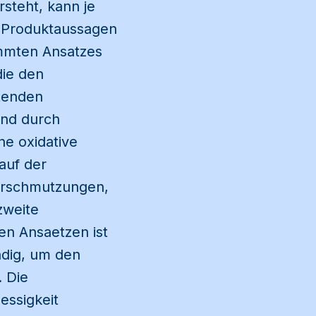
rsteht, kann je
n Produktaussagen
immten Ansatzes
die den
tenden
und durch
ne oxidative
auf der
erschmutzungen,
zweite
en Ansaetzen ist
dig, um den
. Die
essigkeit