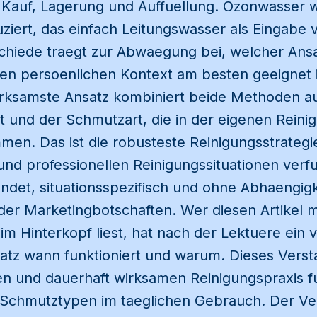
 Kauf, Lagerung und Auffuellung. Ozonwasser w
ziert, das einfach Leitungswasser als Eingabe
schiede traegt zur Abwaegung bei, welcher Ans
en persoenlichen Kontext am besten geeignet is
wirksamste Ansatz kombiniert beide Methoden a
 und der Schmutzart, die in der eigenen Reini
en. Das ist die robusteste Reinigungsstrategie,
nd professionellen Reinigungssituationen verfu
det, situationsspezifisch und ohne Abhaengigk
er Marketingbotschaften. Wer diesen Artikel m
im Hinterkopf liest, hat nach der Lektuere ein v
atz wann funktioniert und warum. Dieses Versta
en und dauerhaft wirksamen Reinigungspraxis f
Schmutztypen im taeglichen Gebrauch. Der Ver