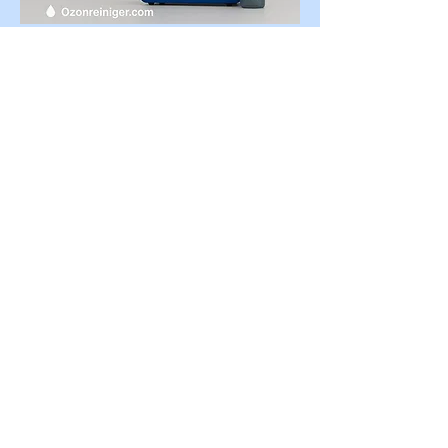
Entdecke, warum Ozonwasser
Plastikverpackungen reduziert, den
Putzmittelschrank beruhigt und einen
klaren Ablauf für die tägliche
Oberflächenreinigung unterstützt.
Wie reduziert Ozonwasser
Plastikabfall?
Mit einer zentralen 
Ozonwassermaschine benötigst du 
weniger einzelne Flaschen und füllst 
wiederverwendbare Sprühflaschen 
und Eimer immer wieder nach.
Müssen wir alle bisherigen
Produkte sofort ersetzen?
Nein, viele Betriebe steigen 