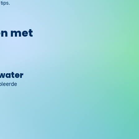
tips.
en met
nwater
oleerde