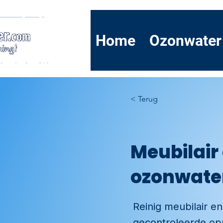
Home
Ozonwater
< Terug
Meubilair
ozonwate
Reinig meubilair e
gecontroleerde opp