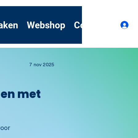
aken
Webshop
Contact
Dem
I
7 nov 2025
gen met
voor