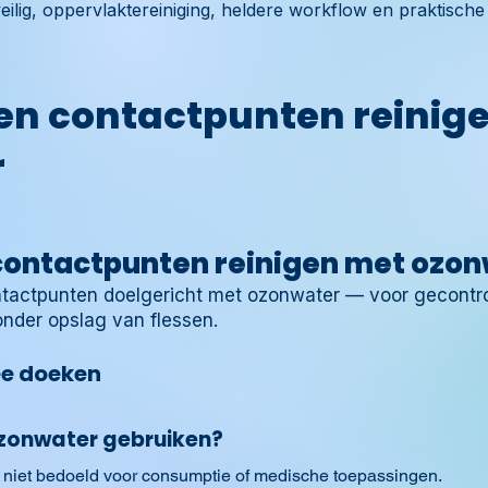
ilig, oppervlaktereiniging, heldere workflow en praktische 
 en contactpunten reinig
r
 contactpunten reinigen met ozo
ontactpunten doelgericht met ozonwater — voor gecontr
onder opslag van flessen.
e doeken
zonwater gebruiken?
; niet bedoeld voor consumptie of medische toepassingen.