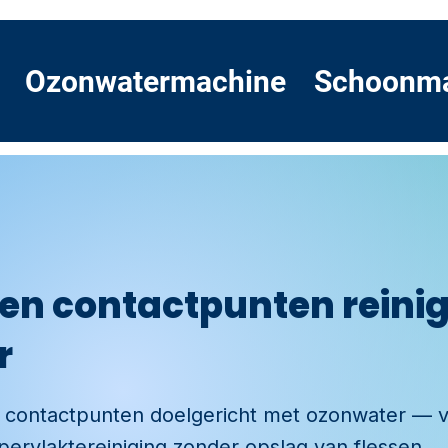
Ozonwatermachine
Schoonm
 en contactpunten reini
r
n contactpunten doelgericht met ozonwater — 
ervlaktereiniging zonder opslag van flessen.