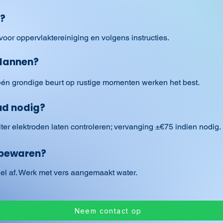
g?
 voor oppervlaktereiniging en volgens instructies.
plannen?
én grondige beurt op rustige momenten werken het best.
d nodig?
ter elektroden laten controleren; vervanging ±€75 indien nodig.
 bewaren?
nel af. Werk met vers aangemaakt water.
Neem contact op