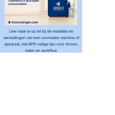
Leer waar je op let bij de installatie en
aansluitingen van een ozonwater machine of
apparaat, met BPR-veilige tips voor stroom,
water en workflow.
Waarvoor kan ik ozonwater
gebruiken?
Voor oppervlaktereiniging; niet 
bedoeld voor consumptie of medische 
toepassingen.
Is ozonwater veilig in gebruik?
Ja, mits je het correct toepast voor 