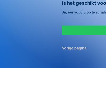
Is het geschikt vo
Ja, eenvoudig op te schal
Vorige pagina