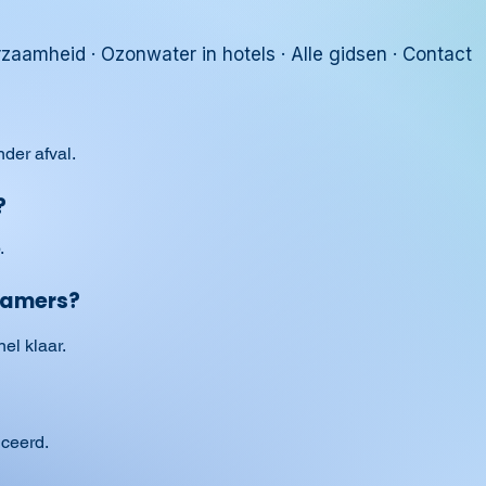
rzaamheid
·
Ozonwater in hotels
·
Alle gidsen
·
Contact
nder afval.
?
.
kamers?
nel klaar.
uceerd.