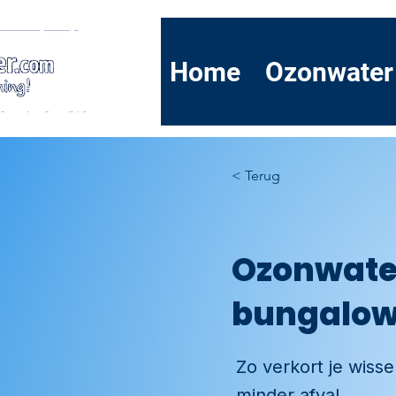
Home
Ozonwater
< Terug
Ozonwater
bungalows:
Zo verkort je wiss
minder afval.