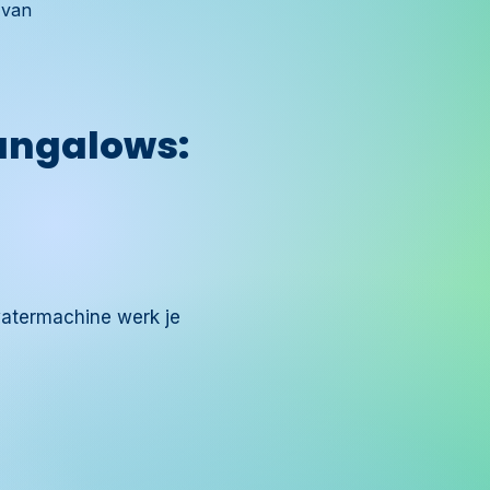
 van
ungalows:
atermachine
werk je