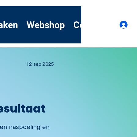
aken
Webshop
Contact
Dem
I
12 sep 2025
resultaat
een naspoeling en