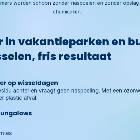
mers worden schoon zonder naspoelen en zonder opslag
chemicaliën.
 in vakantieparken en b
sselen, fris resultaat
r op wisseldagen
esidu achter en vraagt geen naspoeling. Met een
ozonw
 plastic afval.
bungalows
imtes