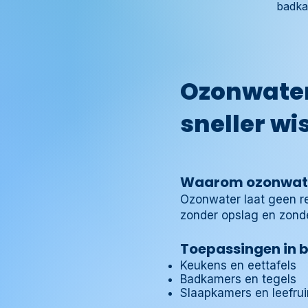
badka
Ozonwater
sneller wi
Waarom ozonwate
Ozonwater
laat geen r
zonder opslag en zonder
Toepassingen in 
Keukens en eettafels
Badkamers en tegels
Slaapkamers en leefru