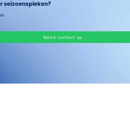
or seizoenspieken?
en.
Neem contact op