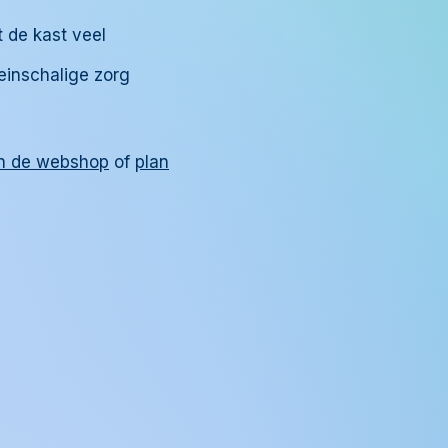
t de kast veel
einschalige zorg
in de webshop
of
plan