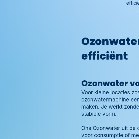
effic
Ozonwater
efficiënt
Ozonwater voo
Voor kleine locaties zo
ozonwatermachine ee
maken. Je werkt zonder
stabiele vorm.
Ons Ozonwater uit de o
voor consumptie of me