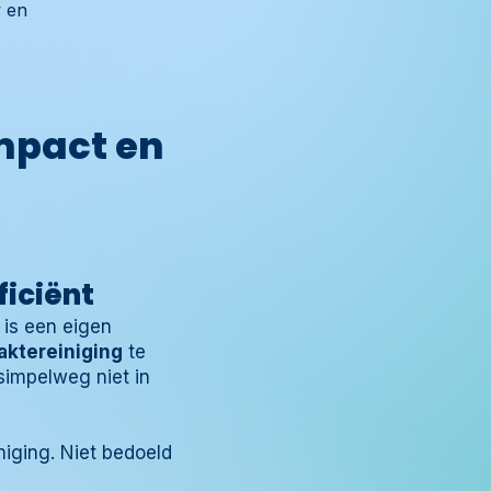
w en
ompact en
ficiënt
 is een eigen
aktereiniging
te
simpelweg niet in
iging. Niet bedoeld