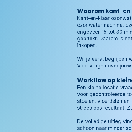
Waarom kant-en-kl
Kant-en-klaar ozonwater
ozonwatermachine, ozo
ongeveer 15 tot 30 minu
gebruikt. Daarom is het
inkopen.
Wil je eerst begrijpen
Voor vragen over jouw l
Workflow op klei
Een kleine locatie vr
voor gecontroleerde to
stoelen, vloerdelen en
streeploos resultaat. Z
De volledige uitleg vin
schoon naar minder sch