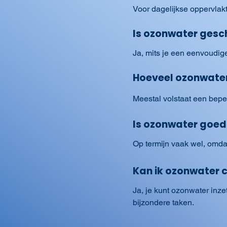
Voor dagelijkse oppervlak
Is ozonwater gesch
Ja, mits je een eenvoudig
Hoeveel ozonwater
Meestal volstaat een beper
Is ozonwater goed
Op termijn vaak wel, omdat
Kan ik ozonwater
Ja, je kunt ozonwater inze
bijzondere taken.