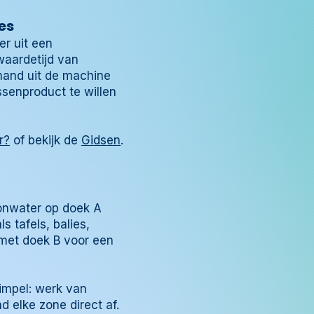
es
er uit een
aardetijd van
emand uit de machine
ssenproduct te willen
r?
of bekijk de
Gidsen
.
zonwater op doek A
 tafels, balies,
 met doek B voor een
simpel: werk van
 elke zone direct af.