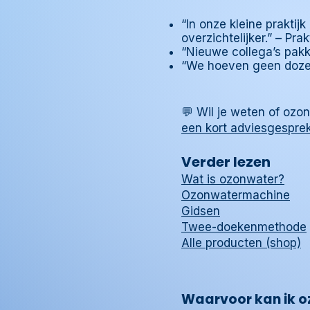
“In onze kleine praktij
overzichtelijker.” – Prak
“Nieuwe collega’s pak
“We hoeven geen dozen 
💬 Wil je weten of ozon
een kort adviesgespre
Verder lezen
Wat is ozonwater?
Ozonwatermachine
Gidsen
Twee-doekenmethode
Alle producten (shop)
Waarvoor kan ik oz