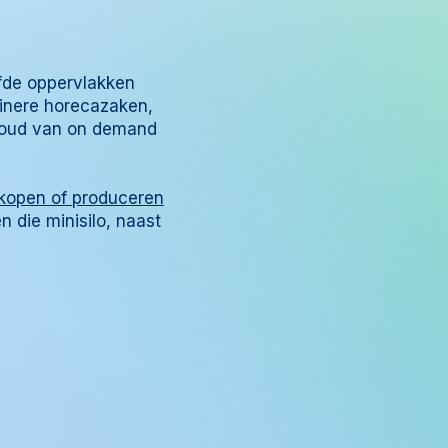
fde oppervlakken
einere horecazaken,
envoud van on demand
kopen of produceren
n die minisilo, naast