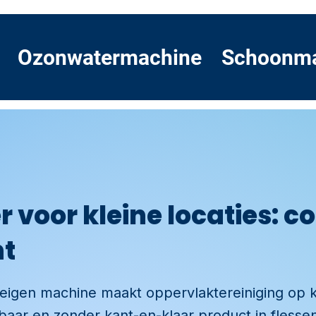
Ozonwatermachine
Schoonm
 voor kleine locaties: 
nt
eigen machine maakt oppervlaktereiniging op kl
aar en zonder kant-en-klaar product in flesse