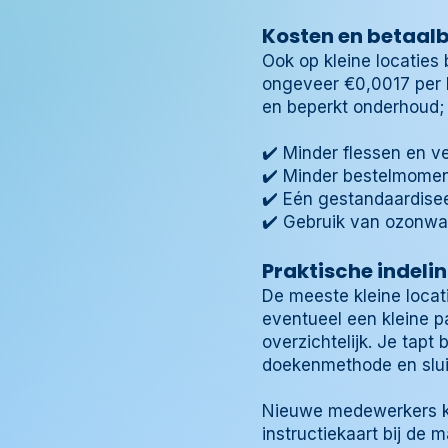
Kosten en betaalb
Ook op kleine locaties 
ongeveer €0,0017 per li
en beperkt onderhoud; 
✔️ Minder flessen en 
✔️ Minder bestelmome
✔️ Eén gestandaardisee
✔️ Gebruik van ozonwa
Praktische indelin
De meeste kleine locati
eventueel een kleine pa
overzichtelijk. Je tapt
doekenmethode en sluit
Nieuwe medewerkers ku
instructiekaart bij de 