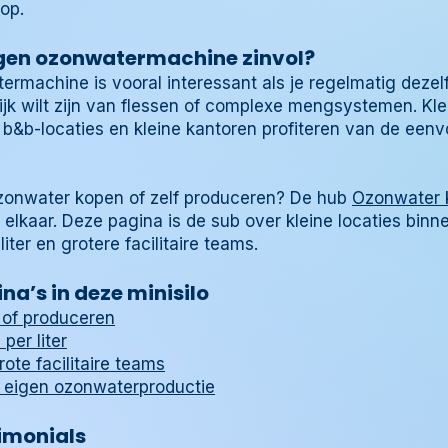
op.
igen ozonwatermachine zinvol?
machine is vooral interessant als je regelmatig dezel
elijk wilt zijn van flessen of complexe mengsystemen. Kl
n, b&b-locaties en kleine kantoren profiteren van de e
ozonwater kopen of zelf produceren? De hub
Ozonwater 
 elkaar. Deze pagina is de sub over kleine locaties binne
iter en grotere facilitaire teams.
na’s in deze minisilo
of produceren
per liter
ote facilitaire teams
 eigen ozonwaterproductie
imonials