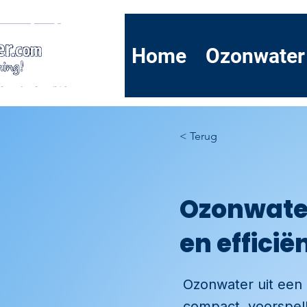
Home
Ozonwater
< Terug
Ozonwater
en efficië
Ozonwater uit een 
compact, voorspelb