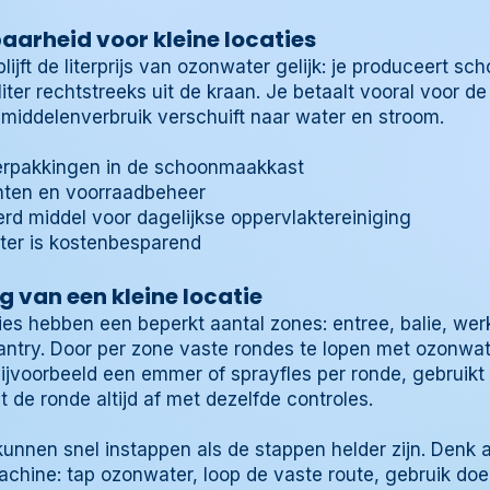
aarheid voor kleine locaties
blijft de literprijs van ozonwater gelijk: je produceert 
ter rechtstreeks uit de kraan. Je betaalt vooral voor de 
middelenverbruik verschuift naar water en stroom.
verpakkingen in de schoonmaakkast
nten en voorraadbeheer
rd middel voor dagelijkse oppervlaktereiniging
ter is kostenbesparend
g van een kleine locatie
es hebben een beperkt aantal zones: entree, balie, werk
ntry. Door per zone vaste rondes te lopen met ozonwater
 bijvoorbeeld een emmer of sprayfles per ronde, gebruikt
 de ronde altijd af met dezelfde controles.
nnen snel instappen als de stappen helder zijn. Denk 
machine: tap ozonwater, loop de vaste route, gebruik do