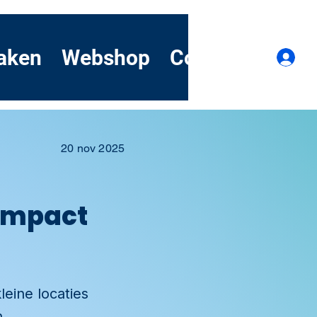
aken
Webshop
Contact
Dem
I
20 nov 2025
compact
eine locaties
n.