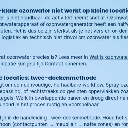
aar ozonwater niet werkt op kleine locati
 is niet houdbaar: de activiteit neemt snel af. Ozonwat
nwaterapparaat of ozonwatergenerator heeft een halfw
ten. Het is dus op zijn sterkst als je het vers en on d
 logistiek en technisch niet zinvol om ozonwater als fle
 wat ozonwater precies is? Lees meer in
Wat is ozonwate
ocatie kun je altijd
Contact
opnemen.
ne locaties: twee-doekenmethode
aagt om een eenvoudige, herhaalbare workflow. Spray o
epassing, of rechtstreeks op gesloten oppervlakken zoals
 tegels. Werk in overlappende banen en droog direct na
o houd je het proces rustig en voorspelbaar.
d je in de handleiding
Twee-doekenmethode
. Houd het 
oon (contactpunten → meubilair → natte zones) en rond