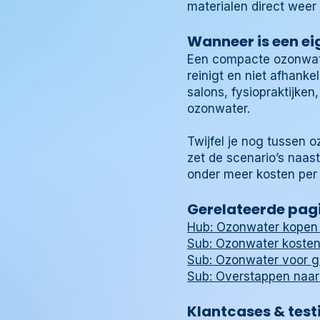
materialen direct weer 
Wanneer is een e
Een compacte ozonwater
reinigt en niet afhank
salons, fysiopraktijke
ozonwater.
Twijfel je nog tussen 
zet de scenario’s naast
onder meer kosten per l
Gerelateerde pagi
Hub: Ozonwater kopen 
Sub: Ozonwater kosten 
Sub: Ozonwater voor gr
Sub: Overstappen naar
Klantcases & test