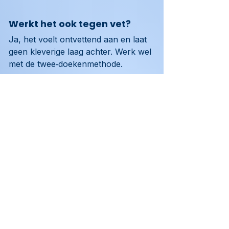
Werkt het ook tegen vet?
Ja, het voelt ontvettend aan en laat 
geen kleverige laag achter. Werk wel 
met de twee‑doekenmethode.
Hoe sluit ik het aan?
Koud‑wateraansluiting, voeding en 
een uitgang naar kraan of spuitfles; 
daarna flow kiezen en starten.
Neem contact op
Vorige pagina
Volgende pagina