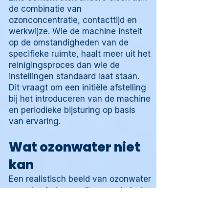
de combinatie van
ozonconcentratie, contacttijd en
werkwijze. Wie de machine instelt
op de omstandigheden van de
specifieke ruimte, haalt meer uit het
reinigingsproces dan wie de
instellingen standaard laat staan.
Dit vraagt om een initiële afstelling
bij het introduceren van de machine
en periodieke bijsturing op basis
van ervaring.
Wat ozonwater niet
kan
Een realistisch beeld van ozonwater
omvat ook de gevallen waarin het
minder of niet effectief is. Bij vet dat
al is ingebakken in een oppervlak of