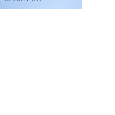
Wat kost ozonwater per liter?
Circa €0,0017 per liter bij productie 
op locatie.
Neem contact op
Vorige pagina
Volgende pagina