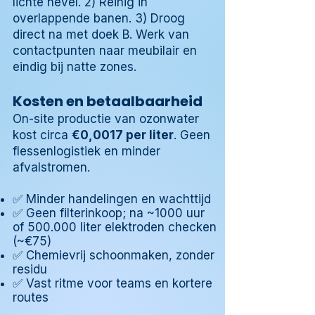
lichte nevel. 2) Reinig in
overlappende banen. 3) Droog
direct na met doek B. Werk van
contactpunten naar meubilair en
eindig bij natte zones.
Kosten en betaalbaarheid
On-site productie van ozonwater
kost circa
€0,0017 per liter
. Geen
flessenlogistiek en minder
afvalstromen.
✅ Minder handelingen en wachttijd
✅ Geen filterinkoop; na ~1000 uur
of 500.000 liter elektroden checken
(~€75)
✅ Chemievrij schoonmaken, zonder
residu
✅ Vast ritme voor teams en kortere
routes