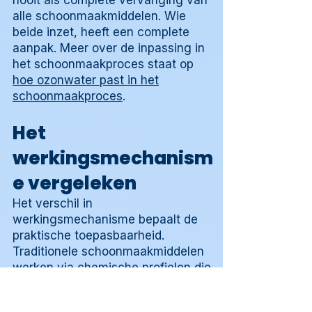
nooit als complete vervanging van
alle schoonmaakmiddelen. Wie
beide inzet, heeft een complete
aanpak. Meer over de inpassing in
het schoonmaakproces staat op
hoe ozonwater past in het
schoonmaakproces
.
Het
werkingsmechanism
e vergeleken
Het verschil in
werkingsmechanisme bepaalt de
praktische toepasbaarheid.
Traditionele schoonmaakmiddelen
werken via chemische profielen die
gericht zijn op specifieke
vervuilingstypen: tensiden breken