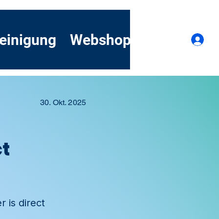
einigung
Webshop
Kontakt
A
30. Okt. 2025
ct
 is direct
.