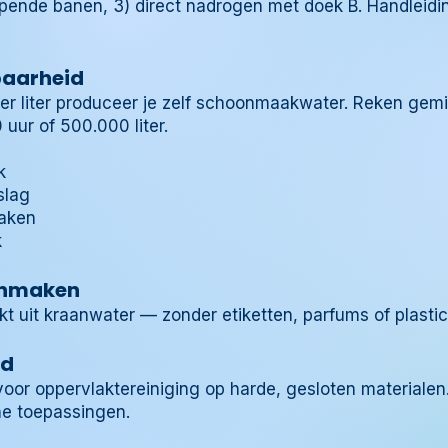
appende banen, 3) direct nadrogen met doek B. Handleidi
baarheid
er liter produceer je zelf schoonmaakwater. Reken gem
uur of 500.000 liter.
k
slag
aken
k
onmaken
it kraanwater — zonder etiketten, parfums of plastic 
id
oor oppervlaktereiniging op harde, gesloten materialen
e toepassingen.