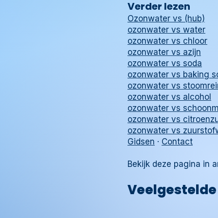
Verder lezen
Ozonwater vs (hub)
ozonwater vs water
ozonwater vs chloor
ozonwater vs azijn
ozonwater vs soda
ozonwater vs baking s
ozonwater vs stoomrei
ozonwater vs alcohol
ozonwater vs schoon
ozonwater vs citroenz
ozonwater vs zuurstof
Gidsen
·
Contact
Bekijk deze pagina in 
Veelgestelde