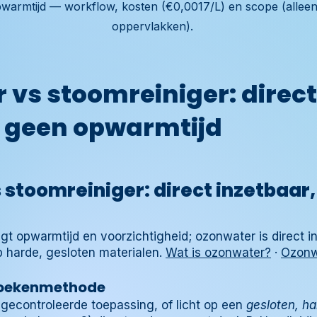
warmtijd — workflow, kosten (€0,0017/L) en scope (allee
oppervlakken).
 vs stoomreiniger: direct
, geen opwarmtijd
stoomreiniger: direct inzetbaar
gt opwarmtijd en voorzichtigheid; ozonwater is direct i
p harde, gesloten materialen.
Wat is ozonwater?
·
Ozonw
doekenmethode
gecontroleerde toepassing, of licht op een
gesloten, ha