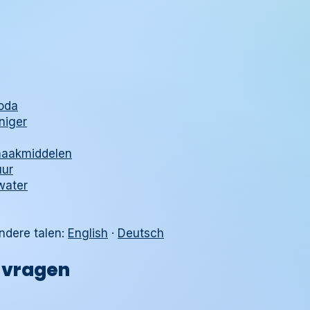
oda
niger
maakmiddelen
uur
water
andere talen:
English
·
Deutsch
 vragen