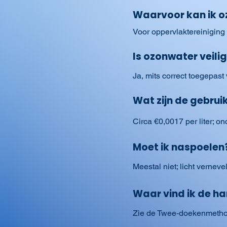
Waarvoor kan ik o
Voor oppervlaktereiniging
Is ozonwater veilig
Ja, mits correct toegepast
Wat zijn de gebru
Circa €0,0017 per liter; 
Moet ik naspoelen
Meestal niet; licht verne
Waar vind ik de ha
Zie de Twee‑doekenmetho