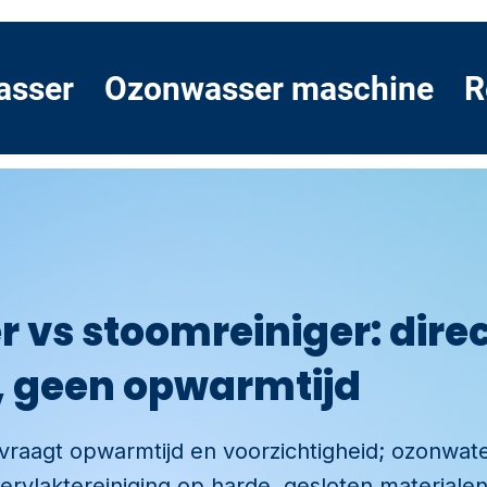
asser
Ozonwasser maschine
R
 vs stoomreiniger: dire
, geen opwarmtijd
vraagt opwarmtijd en voorzichtigheid; ozonwater
ervlaktereiniging op harde, gesloten materialen