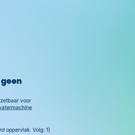
n
, geen
nzetbaar voor
atermachine
rd
oppervlak. Volg: 1)