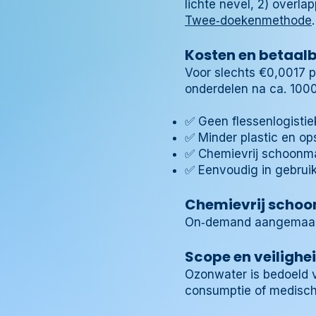
lichte nevel, 2) overl
Twee‑doekenmethode
.
Kosten en betaal
Voor slechts €0,0017 p
onderdelen na ca. 1000 
✅ Geen flessenlogistie
✅ Minder plastic en op
✅ Chemievrij schoonm
✅ Eenvoudig in gebrui
Chemievrij scho
On‑demand aangemaakt u
Scope en veilighe
Ozonwater is bedoeld v
consumptie of medisch