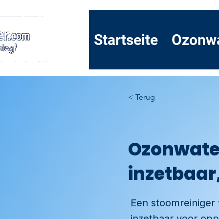
Startseite
Ozonw
< Terug
Ozonwater
inzetbaar
Een stoomreiniger 
inzetbaar voor opp