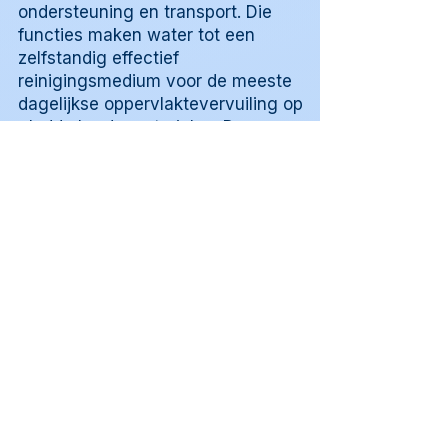
ondersteuning en transport. Die
functies maken water tot een
zelfstandig effectief
reinigingsmedium voor de meeste
dagelijkse oppervlaktevervuiling op
gladde harde materialen. De
kwaliteit en temperatuur van het
water, de contacttijd en de
combinatie met de juiste
doektechniek bepalen samen hoe
goed die functies worden benut.
Wanneer die basisfuncties niet
volstaan, is een aanvulling
gerechtvaardigd. Ozonwater is een
voorbeeld van zo'n aanvulling die
binnen de watergebaseerde
werkwijze past. Meer over het
gebruik van ozonwater bij