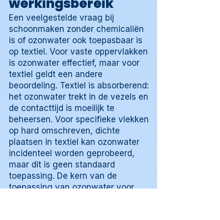
werkingsbereik
Een veelgestelde vraag bij
schoonmaken zonder chemicaliën
is of ozonwater ook toepasbaar is
op textiel. Voor vaste oppervlakken
is ozonwater effectief, maar voor
textiel geldt een andere
beoordeling. Textiel is absorberend:
het ozonwater trekt in de vezels en
de contacttijd is moeilijk te
beheersen. Voor specifieke vlekken
op hard omschreven, dichte
plaatsen in textiel kan ozonwater
incidenteel worden geprobeerd,
maar dit is geen standaard
toepassing. De kern van de
toepassing van ozonwater voor
schoonmaken zonder chemicaliën
blijft gericht op vaste, dichte