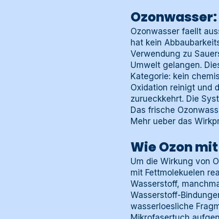
Ozonwasser: 
Ozonwasser faellt auss
hat kein Abbaubarkeits
Verwendung zu Sauerst
Umwelt gelangen. Die
Kategorie: kein chemi
Oxidation reinigt und
zurueckkehrt. Die Sys
Das frische Ozonwasse
Mehr ueber das Wirkpr
Wie Ozon mit
Um die Wirkung von Oz
mit Fettmolekuelen re
Wasserstoff, manchmal
Wasserstoff-Bindungen 
wasserloesliche Frag
Mikrofasertuch aufgen