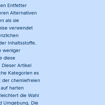
en Entfetter
eren Alternativen
n als sie
Weise verwendet
anzlichen
er Inhaltsstoffe.
e weniger
e diese
 Dieser Artikel
lche Kategorien es
t der chemiefreien
 auf harten
eichtert die Wahl
und Umgebung. Die