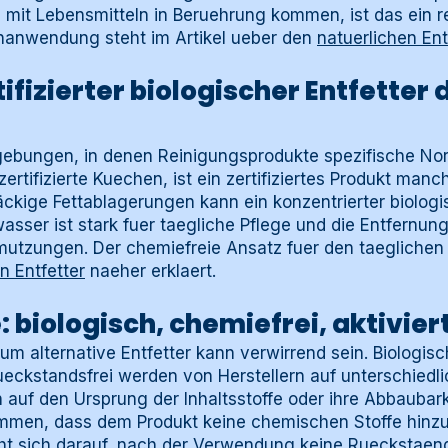
 mit Lebensmitteln in Beruehrung kommen, ist das ein r
nanwendung steht im Artikel ueber den
natuerlichen Ent
ifizierter biologischer Entfetter 
gebungen, in denen Reinigungsprodukte spezifische No
tifizierte Kuechen, ist ein zertifiziertes Produkt manc
äckige Fettablagerungen kann ein konzentrierter biologi
sser ist stark fuer taegliche Pflege und die Entfernung
utzungen. Der chemiefreie Ansatz fuer den taeglichen Ei
n Entfetter
naeher erklaert.
 biologisch, chemiefrei, aktivie
um alternative Entfetter kann verwirrend sein. Biologisc
rueckstandsfrei werden von Herstellern auf unterschied
h auf den Ursprung der Inhaltsstoffe oder ihre Abbaubark
mmen, dass dem Produkt keine chemischen Stoffe hinz
ht sich darauf, nach der Verwendung keine Rueckstaend