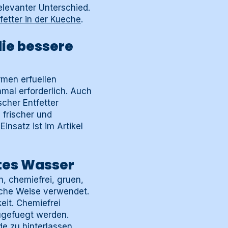
elevanter Unterschied.
fetter in der Kueche
.
die bessere
rmen erfuellen
hmal erforderlich. Auch
scher Entfetter
 frischer und
nsatz ist im Artikel
rtes Wasser
h, chemiefrei, gruen,
liche Weise verwendet.
eit. Chemiefrei
ugefuegt werden.
e zu hinterlassen.