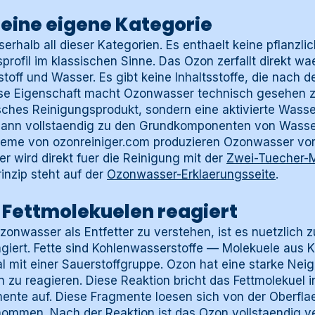
eine eigene Kategorie
erhalb all dieser Kategorien. Es enthaelt keine pflanzlic
profil im klassischen Sinne. Das Ozon zerfallt direkt w
off und Wasser. Es gibt keine Inhaltsstoffe, die nach d
se Eigenschaft macht Ozonwasser technisch gesehen z
sches Reinigungsprodukt, sondern eine aktivierte Wasse
 dann vollstaendig zu den Grundkomponenten von Wasse
teme von ozonreiniger.com produzieren Ozonwasser vor O
r wird direkt fuer die Reinigung mit der
Zwei-Tuecher-
inzip steht auf der
Ozonwasser-Erklaerungsseite
.
 Fettmolekuelen reagiert
onwasser als Entfetter zu verstehen, ist es nuetzlich 
agiert. Fette sind Kohlenwasserstoffe — Molekuele aus K
 mit einer Sauerstoffgruppe. Ozon hat eine starke Neig
zu reagieren. Diese Reaktion bricht das Fettmolekuel in
mente auf. Diese Fragmente loesen sich von der Oberf
ommen. Nach der Reaktion ist das Ozon vollstaendig ve