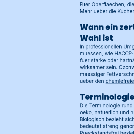
Fuer Oberflaechen, die
Mehr ueber die Kuche
Wann ein zert
Wahl ist
In professionellen Um
muessen, wie HACCP-zer
fuer starke oder hartn
wirksamer sein. Ozonwa
maessiger Fettverschm
ueber den
chemiefreie
Terminologie:
Die Terminologie rund 
oeko, natuerlich und 
Biologisch bezieht sic
bedeutet streng geno
Rueckstandsfrei bezie