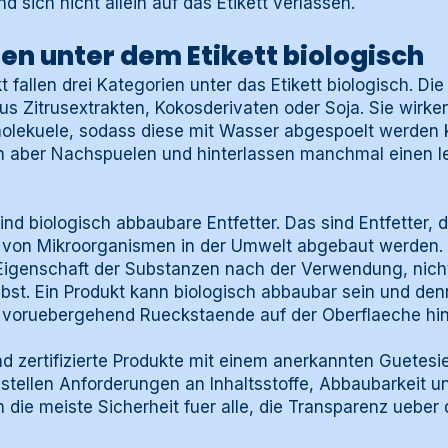
d sich nicht allein auf das Etikett verlassen.
en unter dem Etikett biologisch
fallen drei Kategorien unter das Etikett biologisch. Die 
 aus Zitrusextrakten, Kokosderivaten oder Soja. Sie wirk
olekuele, sodass diese mit Wasser abgespoelt werden k
rn aber Nachspuelen und hinterlassen manchmal einen le
ind biologisch abbaubare Entfetter. Das sind Entfetter, d
von Mikroorganismen in der Umwelt abgebaut werden. 
 Eigenschaft der Substanzen nach der Verwendung, nich
bst. Ein Produkt kann biologisch abbaubar sein und d
e voruebergehend Rueckstaende auf der Oberflaeche hin
ind zertifizierte Produkte mit einem anerkannten Guetes
l stellen Anforderungen an Inhaltsstoffe, Abbaubarkeit
n die meiste Sicherheit fuer alle, die Transparenz ueb