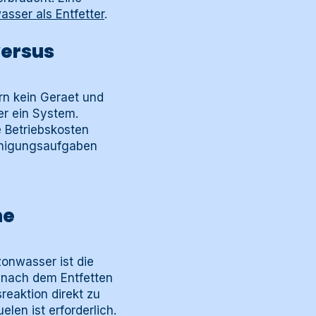
sser als Entfetter
.
versus
ern kein Geraet und
er ein System.
e Betriebskosten
einigungsaufgaben
he
zonwasser ist die
e nach dem Entfetten
reaktion direkt zu
len ist erforderlich.