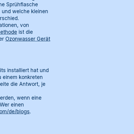
ine Sprühflasche
, und welche kleinen
rschied.
ationen, von
Methode
ist die
ter
Ozonwasser Gerät
s installiert hat und
zu einem konkreten
ite die Antwort, je
werden, wenn eine
 Wer einen
com/de/blogs
.