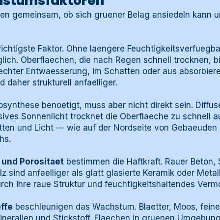
chstumsfaktoren
en gemeinsam, ob sich gruener Belag ansiedeln kann un
wichtigste Faktor. Ohne laengere Feuchtigkeitsverfuegbar
lich. Oberflaechen, die nach Regen schnell trocknen, 
echter Entwaesserung, im Schatten oder aus absorbier
 daher strukturell anfaelliger.
osynthese benoetigt, muss aber nicht direkt sein. Diffus
sives Sonnenlicht trocknet die Oberflaeche zu schnell 
tten und Licht — wie auf der Nordseite von Gebaeuden
hs.
 und Porositaet
bestimmen die Haftkraft. Rauer Beton, 
 sind anfaelliger als glatt glasierte Keramik oder Metal
urch ihre raue Struktur und feuchtigkeitshaltendes Ver
ffe
beschleunigen das Wachstum. Blaetter, Moos, feine
Mineralien und Stickstoff. Flaechen in gruenen Umgebun