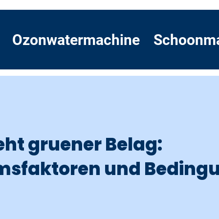
Ozonwatermachine
Schoonm
eht gruener Belag:
sfaktoren und Beding