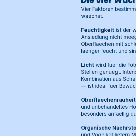
Die vier Wa
Vier Faktoren bestimm
waechst.
Feuchtigkeit
ist der 
Ansiedlung nicht moeg
Oberflaechen mit schl
laenger feucht und sind
Licht
wird fuer die Fot
Stellen genuegt. Inten
Kombination aus Scha
— ist ideal fuer Bewuc
Oberflaechenrauheit
und unbehandeltes Holz
besonders anfaellig d
Organische Naehrsto
und Vogelkot liefern 