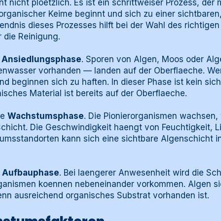
t nicht ploetzlich. Es ist ein schrittweiser Prozess, der
 organischer Keime beginnt und sich zu einer sichtbaren
endnis dieses Prozesses hilft bei der Wahl des richtigen
 die Reinigung.
e
Ansiedlungsphase
. Sporen von Algen, Moos oder A
genwasser vorhanden — landen auf der Oberflaeche. W
d beginnen sich zu haften. In dieser Phase ist kein sic
sches Material ist bereits auf der Oberflaeche.
ie
Wachstumsphase
. Die Pionierorganismen wachsen,
Schicht. Die Geschwindigkeit haengt von Feuchtigkeit, 
umsstandorten kann sich eine sichtbare Algenschicht i
e
Aufbauphase
. Bei laengerer Anwesenheit wird die Sch
ganismen koennen nebeneinander vorkommen. Algen sied
enn ausreichend organisches Substrat vorhanden ist.