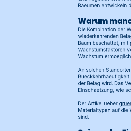
Baeumen entwickeln du
Warum manche
Die Kombination der W
wiederkehrenden Belag
Baum beschattet, mit p
Wachstumsfaktoren vor
Wachstum ermoegliche
An solchen Standorten
Rueckkehrhaeufigkeit 
der Belag wird. Das V
Einschaetzung, wie sch
Der Artikel ueber
grue
Materialtypen auf die
sind.