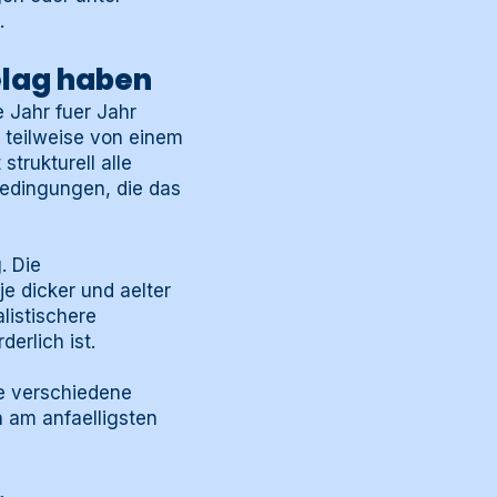
.
elag haben
 Jahr fuer Jahr
 teilweise von einem
trukturell alle
Bedingungen, die das
. Die
e dicker und aelter
listischere
erlich ist.
ie verschiedene
 am anfaelligsten