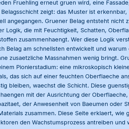
jeden Fruehling erneut gruen wird, eine Fassad
 Belagsschicht zeigt: das Muster ist erkennbar,
rell angegangen. Gruener Belag entsteht nicht z
r Logik, die mit Feuchtigkeit, Schatten, Oberf
toffen zusammenhaengt. Wer diese Logik verst
ch Belag am schnellsten entwickelt und warum 
ne zusaetzliche Massnahmen wenig bringt. Gr
einem Pionierstadium: eine mikroskopisch klei
ls, das sich auf einer feuchten Oberflaeche an
ig bleiben, waechst die Schicht. Diese guens
ie haengen mit der Ausrichtung der Oberflaeche,
azitaet, der Anwesenheit von Baeumen oder S
Materials zusammen. Diese Seite erklaert, wie 
Faktoren den Wachstumsprozess antreiben und