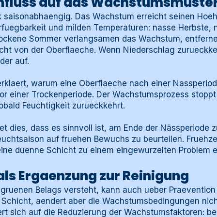
influss auf das Wachstumsmuste
rk saisonabhaengig. Das Wachstum erreicht seinen Hoeh
rfuegbarkeit und milden Temperaturen: nasse Herbste, 
Trockene Sommer verlangsamen das Wachstum, entferne
icht von der Oberflaeche. Wenn Niederschlag zurueckke
er auf.
rklaert, warum eine Oberflaeche nach einer Nassperiod
vor einer Trockenperiode. Der Wachstumsprozess stoppt 
obald Feuchtigkeit zurueckkehrt.
et dies, dass es sinnvoll ist, am Ende der Nässperiode z
euchtsaison auf fruehen Bewuchs zu beurteilen. Fruehzei
 eine duenne Schicht zu einem eingewurzelten Problem e
als Ergaenzung zur Reinigung
gruenen Belags versteht, kann auch ueber Praevention
e Schicht, aendert aber die Wachstumsbedingungen nicht
ert sich auf die Reduzierung der Wachstumsfaktoren: 