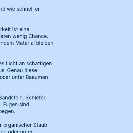
d wie schnell er
keit ist eine
bieten wenig Chance.
endem Material bleiben
es Licht an schattigen
aus. Genau diese
 oder unter Baeumen
Sandstein, Schiefer
l. Fugen sind
moegen.
r organischer Staub
gen oder unter