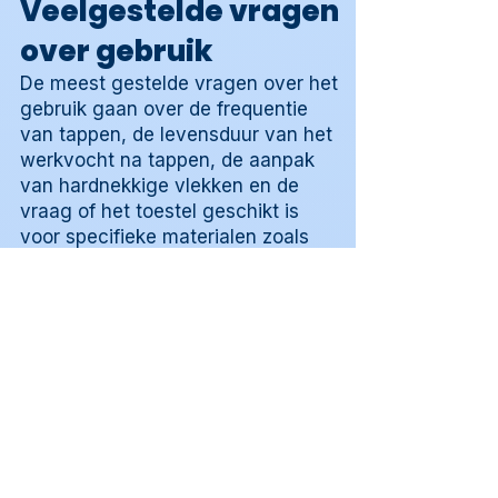
Veelgestelde vragen
over gebruik
De meest gestelde vragen over het
gebruik gaan over de frequentie
van tappen, de levensduur van het
werkvocht na tappen, de aanpak
van hardnekkige vlekken en de
vraag of het toestel geschikt is
voor specifieke materialen zoals
marmeren werkbladen of laminaat.
De veiligheidspagina en tips-pagina
behandelen deze vragen in detail.
Wie een specifieke en concrete
vraag heeft die niet volledig op de
subpagina's wordt beantwoord, kan
die stellen via
contact
. De meeste
gerichte en specifieke vragen
worden doorgaans binnen één
werkdag beantwoord door een