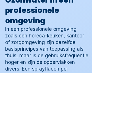
Ozonwater in een
professionele
omgeving
In een professionele omgeving
zoals een horeca-keuken, kantoor
of zorgomgeving zijn dezelfde
basisprincipes van toepassing als
thuis, maar is de gebruiksfrequentie
hoger en zijn de oppervlakken
divers. Een sprayflacon per
werkplek is de praktische aanpak
voor professioneel gebruik waarbij
meerdere medewerkers het toestel
delen.
Wie in een professionele omgeving
werkt met meerdere gebruikers,
stelt een eenvoudig protocol op
voor het vullen van de sprayflacon
en de aanpak per oppervlaktype. Dit