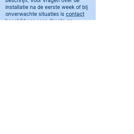
beschrijft. Voor vragen over de
installatie na de eerste week of bij
onverwachte situaties is
contact
beschikbaar voor directe en
persoonlijke ondersteuning.
💬 Een gebruiker beschrijft hoe de
lekcontrole een losgeschoten
slangverbinding aan het licht
bracht: "Ik had de slang niet
helemaal vastgedraaid. Na een
extra halve slag was alles dicht en
droog." Een andere gebruiker merkt
op dat de spoelprocedure werd
overgeslagen bij de eerste
installatie: "Dat merkte ik achteraf
door een lichte smaak in het
spoelwater. Na alsnog spoelen
verdween dat direct." Neem voor
installatievragen gerust
contact
op.